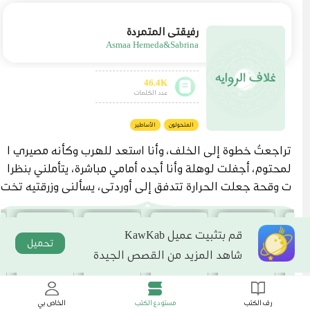
رفيقتي المتمردة
Asmaa Hemeda&Sabrina
46.4K
عدد الكلمات
المتحولون
الأساطير
تراجعتُ خطوة إلى الخلف، وأنا استعد للهرب وكأنه مصيري ا
لمحتوم، أجفلت لوهلة وأنا أجده أمامي مباشرة، يتأملني بنظرا
ت وقحة جعلت الحرارة تتدفق إلى أوردتي، يسألني وزرقتيه تخت
رق أعماقي، "ما اسمك يا جميلة؟" حدقت به لبرهة، ومن ثم أطل
قتُ العنان لساقيا أبتعد قدر استطاعتي، وأنا اندس بين المارة و
قم بتثبيت عميل KawKab
نجحت في الوصول إلى مخارج القرية. وبينما كنت التقط أنفا
تحميل
شاهد المزيد من القصص الجيدة
سي، شعرتُ بيدٍ تكمم فمي، وذراع قوية تحاوط خصري من الخل
ف، وصاحبها يلصق جسدي به، يتراجع وهو يحملني بذراع واحد
دون أدنى عناء. وكزته بمرفقي إلى جانب ضلوعه بقوة، ولكن ل
رف الكتب
مستودع الكتب
الخاص بي