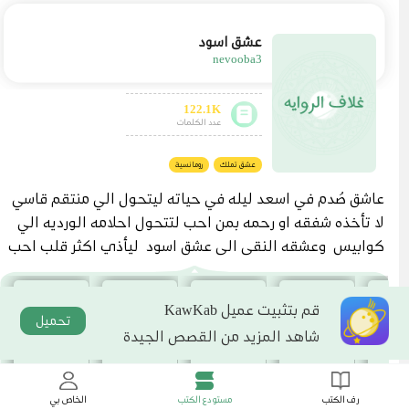
عشق اسود
nevooba3
122.1K
عدد الكلمات
عشق تملك
رومانسية
عاشق صُدم في اسعد ليله في حياته ليتحول الي منتقم قاسي
لا تأخذه شفقه او رحمه بمن احب لتتحول احلامه الورديه الي
كوابيس وعشقه النقي الي عشق اسود ليأذي اكثر قلب احب
ه... تعالوا بنا لنري من سينتصر في الاخير الحب الذي شب مع
هم ام الكره الذي كان وليد الغدر
قم بتثبيت عميل KawKab
تحميل
شاهد المزيد من القصص الجيدة
رف الكتب
مستودع الكتب
الخاص بي