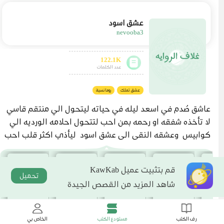
عشق اسود
nevooba3
122.1K
عدد الكلمات
عشق تملك
رومانسية
عاشق صُدم في اسعد ليله في حياته ليتحول الي منتقم قاسي
لا تأخذه شفقه او رحمه بمن احب لتتحول احلامه الورديه الي
كوابيس وعشقه النقي الي عشق اسود ليأذي اكثر قلب احب
ه... تعالوا بنا لنري من سينتصر في الاخير الحب الذي شب مع
هم ام الكره الذي كان وليد الغدر
قم بتثبيت عميل KawKab
تحميل
شاهد المزيد من القصص الجيدة
رف الكتب
مستودع الكتب
الخاص بي