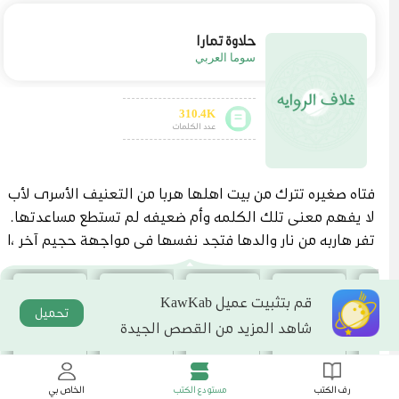
حلاوة تمارا
سوما العربي
310.4K
عدد الكلمات
فتاه صغيره تترك من بيت اهلها هربا من التعنيف الأسرى لأب
لا يفهم معنى تلك الكلمه وأم ضعيفه لم تستطع مساعدتها.
تفر هاربه من نار والدها فتجد نفسها فى مواجهة حجيم آخر ،ا
لشارع لا يرحم. والذئاب البشريه فى كل مكان . فى لحظة تهور
ويأس فرت هاربه لتصبح فى نظر مجتمعها وأولهم والدها خا
قم بتثبيت عميل KawKab
طية،آثمه. دمها مهدور ،مطلوبه حيه او ميته. تريد العودة للب
تحميل
شاهد المزيد من القصص الجيدة
يت لكنها باتت تعرف أنه شبه مستحيل. تعانى فترة كى تست
طيع الصمود والوقوف على قدميها إلى أن تجده....صالح...من
سيصلح حياتها وتصلح له هى الأخرى حياته
رف الكتب
مستودع الكتب
الخاص بي