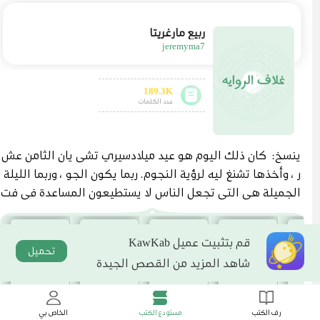
ربيع مارغريتا
jeremyma7
189.3K
عدد الكلمات
ينسخ: كان ذلك اليوم هو عيد ميلادسيري تشى يان الثامن عش
ر ، وأخذها تشنغ ليه لرؤية النجوم. ربما يكون الجو ، وربما الليلة
الجميلة هي التي تجعل الناس لا يستطيعون المساعدة في فت
ح قلوبهم. نظر سيري تشى يان إلى النجوم في السماء وقال ،
" تشنغ ليه ، هل تحبني؟" تحركت عيناتشنغ ليه قليلاً ، ونظر إلي
قم بتثبيت عميل KawKab
ها زوج من العيون السوداء. ابتسمسيري تشى يان بخفة وسأله
تحميل
شاهد المزيد من القصص الجيدة
مرة أخرى ، "إذا كنت معك ، فما نوع الوعد الذي يمكن أن تع
طيني إياه؟" كانت تعلم أنه سؤال صعب ، وعرفت إلى أي مدى
يمكن أن يكون الوعد بشاب يبلغ من العمر 18 عامًا حقيقيًا. لك
رف الكتب
مستودع الكتب
الخاص بي