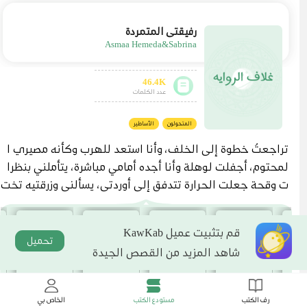
رفيقتي المتمردة
Asmaa Hemeda&Sabrina
46.4K
عدد الكلمات
المتحولون
الأساطير
تراجعتُ خطوة إلى الخلف، وأنا استعد للهرب وكأنه مصيري ا
لمحتوم، أجفلت لوهلة وأنا أجده أمامي مباشرة، يتأملني بنظرا
ت وقحة جعلت الحرارة تتدفق إلى أوردتي، يسألني وزرقتيه تخت
رق أعماقي، "ما اسمك يا جميلة؟" حدقت به لبرهة، ومن ثم أطل
قتُ العنان لساقيا أبتعد قدر استطاعتي، وأنا اندس بين المارة و
قم بتثبيت عميل KawKab
نجحت في الوصول إلى مخارج القرية. وبينما كنت التقط أنفا
تحميل
شاهد المزيد من القصص الجيدة
سي، شعرتُ بيدٍ تكمم فمي، وذراع قوية تحاوط خصري من الخل
ف، وصاحبها يلصق جسدي به، يتراجع وهو يحملني بذراع واحد
دون أدنى عناء. وكزته بمرفقي إلى جانب ضلوعه بقوة، ولكن ل
رف الكتب
مستودع الكتب
الخاص بي