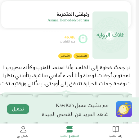
رفيقتي المتمردة
Asmaa Hemeda&Sabrina
46.4K
عدد الكلمات
المتحولون
الأساطير
تراجعتُ خطوة إلى الخلف، وأنا استعد للهرب وكأنه مصيري ا
لمحتوم، أجفلت لوهلة وأنا أجده أمامي مباشرة، يتأملني بنظرا
ت وقحة جعلت الحرارة تتدفق إلى أوردتي، يسألني وزرقتيه تخت
رق أعماقي، "ما اسمك يا جميلة؟" حدقت به لبرهة، ومن ثم أطل
قتُ العنان لساقيا أبتعد قدر استطاعتي، وأنا اندس بين المارة و
قم بتثبيت عميل KawKab
نجحت في الوصول إلى مخارج القرية. وبينما كنت التقط أنفا
تحميل
شاهد المزيد من القصص الجيدة
سي، شعرتُ بيدٍ تكمم فمي، وذراع قوية تحاوط خصري من الخل
ف، وصاحبها يلصق جسدي به، يتراجع وهو يحملني بذراع واحد
دون أدنى عناء. وكزته بمرفقي إلى جانب ضلوعه بقوة، ولكن ل
رف الكتب
مستودع الكتب
الخاص بي