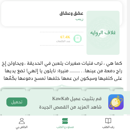
عشق وعشاق
زينب
67.4K
عدد الكلمات
كما هي ، ترى فتيات صغيرات يلعبن في الحديقة ، ويحاولن إخ
راج دمعة من عينها. . ......... منيرة: نايلون يا إلهي! تضع يديها
على كتفيها وسيكون ابن عمها خلفها تمسح دموعها بكُمّها
، ولا تحب أن يرى أحد دموعها ... علياء: وأنتم تلعبون وهم سع
داء. . . أما أنت من يحبك؟ منيرة: هههه ماذا تعزيني؟ علياء: لا ،
قم بتثبيت عميل KawKab
سامحك الله. أريد أن أحزن عليك ، وعلى النعمة التي فيك ، وعل
تحميل
شاهد المزيد من القصص الجيدة
ى عقلك المتفهم ، لكن هذه هي الطريقة منيرة: والله لا أدر
ي هل أنزعج من نفسي أو أكون سعيدا علياء: لا تنزعج مما حد
ث لك. ليس خطأك في ذلك. في النهاية ، إنه حكم ومصير مني
رف الكتب
مستودع الكتب
الخاص بي