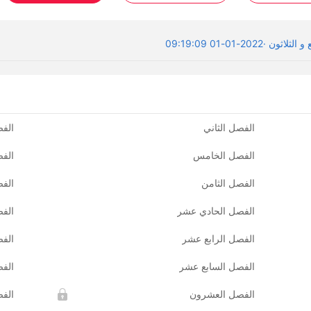
باشر القدیم أفضل حقا من الأعمال الدرامیة القدیمة على الإنترنت. كانت بدایة
 الوقت، كانت المدینة في الضباب حالمة جدا ~""من فضلك اطلب من المرساة 
و الثلاثون
·
2022-01-01 09:19:09
م یتمكنوا من تحمل ھذا في ذلك الوقت. ھل ھذا صحیح؟"
 ما تلقى غو تیانتیان رسالة خاصة أخرى من الوكالة.
 "... آه؟" "عزیزي المرساة، ھل ترید العمل معنا لتصبح جیلا من النجوم؟ إصبع ذھ
الفصل الثاني
الفص
الفصل الخامس
الف
الفصل الثامن
الفص
الفصل الحادي عشر
الفص
الفصل الرابع عشر
الف
الفصل السابع عشر
الف
الفصل العشرون
الفص