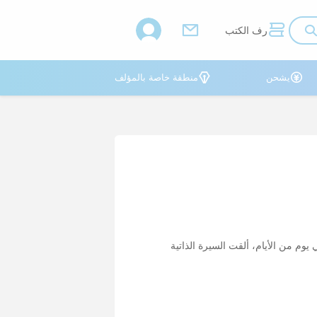



رف الكتب


يشحن
منطقة خاصة بالمؤلف
یوم من الأیام، ألقت السیرة الذاتیة
 على مشاھدة التعلیقات من المقذوفات
ر.یبدو لذیذا أكثر بكثیر من
ان، وما إلى ذلك ".ھذا النوع