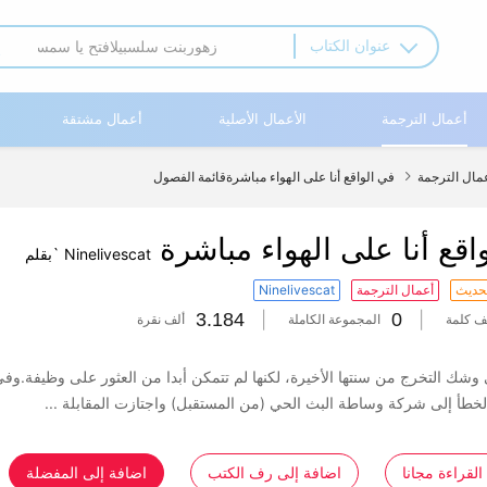
عنوان الكتاب
أعمال الترجمة
الأعمال الأصلية
أعمال مشتقة
مال الترجمة
في الواقع أنا على الهواء مباشرةقائمة الفصول

اقع أنا على الهواء مباشرة
Ninelivescat `بقلم
تحديث
أعمال الترجمة
Ninelivescat
3.184
|
0
|
ف كلمة
المجموعة الكاملة
ألف نقرة
 وشك التخرج من سنتھا الأخیرة، لكنھا لم تتمكن أبدا من العثور على وظیفة.وفي 
طأ إلى شركة وساطة البث الحي (من المستقبل) واجتازت المقابلة ...
حین، تحولت حیاتھا الیومیة إلى بث مباشر بشكل لا یمكن تفسیره، وكانت قادرة
 في الوقت الحقیقي.تبین أن الإفطار ھو عصي دماغ التوفو.ھناك شعور قوي بالعص
القراءة مجانا
اضافة إلى رف الكتب
اضافة إلى المفضلة
ین المغذیة الاصطناعیة.فقد كانت المرأة ترتدي ثیابارجعیة، بنطلون الجینز، وقمص