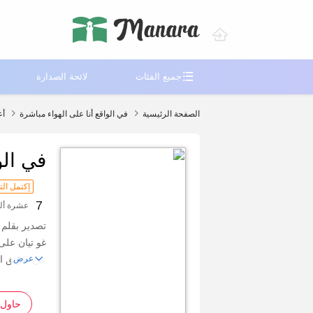

جميع الفئات
لائحة الصدارة
الصفحة الرئيسية
في الواقع أنا على الهواء مباشرة
أع


في الو
إكتمل ال
7
عشرة أل
تصدیر بقلم
غو تیان على

عن طریق الخ
عرض
ومنذ ذلك ال
من المستقبل
حاول 
وجبات البروت