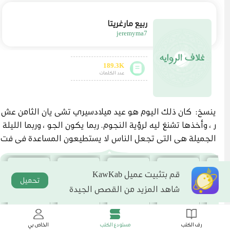
ربيع مارغريتا
jeremyma7
189.3K
عدد الكلمات
ينسخ: كان ذلك اليوم هو عيد ميلادسيري تشى يان الثامن عش
ر ، وأخذها تشنغ ليه لرؤية النجوم. ربما يكون الجو ، وربما الليلة
الجميلة هي التي تجعل الناس لا يستطيعون المساعدة في فت
ح قلوبهم. نظر سيري تشى يان إلى النجوم في السماء وقال ،
" تشنغ ليه ، هل تحبني؟" تحركت عيناتشنغ ليه قليلاً ، ونظر إلي
قم بتثبيت عميل KawKab
ها زوج من العيون السوداء. ابتسمسيري تشى يان بخفة وسأله
تحميل
شاهد المزيد من القصص الجيدة
مرة أخرى ، "إذا كنت معك ، فما نوع الوعد الذي يمكن أن تع
طيني إياه؟" كانت تعلم أنه سؤال صعب ، وعرفت إلى أي مدى
يمكن أن يكون الوعد بشاب يبلغ من العمر 18 عامًا حقيقيًا. لك
رف الكتب
مستودع الكتب
الخاص بي