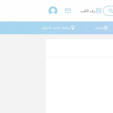



رف الكتب


يشحن
منطقة خاصة بالمؤلف