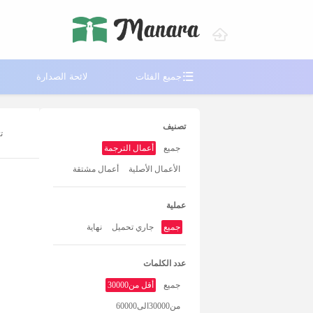

جميع الفئات
لائحة الصدارة
تصنيف
ت
جميع
أعمال الترجمة
الأعمال الأصلية
أعمال مشتقة
عملية
جميع
جاري تحميل
نهاية
عدد الكلمات
جميع
أقل من30000
من30000الى60000