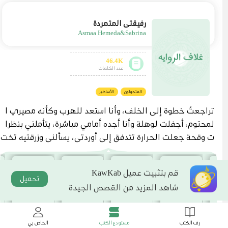
رفيقتي المتمردة
Asmaa Hemeda&Sabrina
46.4K
عدد الكلمات
المتحولون
الأساطير
تراجعتُ خطوة إلى الخلف، وأنا استعد للهرب وكأنه مصيري ا
لمحتوم، أجفلت لوهلة وأنا أجده أمامي مباشرة، يتأملني بنظرا
ت وقحة جعلت الحرارة تتدفق إلى أوردتي، يسألني وزرقتيه تخت
رق أعماقي، "ما اسمك يا جميلة؟" حدقت به لبرهة، ومن ثم أطل
قتُ العنان لساقيا أبتعد قدر استطاعتي، وأنا اندس بين المارة و
قم بتثبيت عميل KawKab
نجحت في الوصول إلى مخارج القرية. وبينما كنت التقط أنفا
تحميل
شاهد المزيد من القصص الجيدة
سي، شعرتُ بيدٍ تكمم فمي، وذراع قوية تحاوط خصري من الخل
ف، وصاحبها يلصق جسدي به، يتراجع وهو يحملني بذراع واحد
دون أدنى عناء. وكزته بمرفقي إلى جانب ضلوعه بقوة، ولكن ل
رف الكتب
مستودع الكتب
الخاص بي