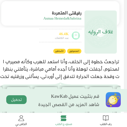
رفيقتي المتمردة
Asmaa Hemeda&Sabrina
46.4K
عدد الكلمات
المتحولون
الأساطير
تراجعتُ خطوة إلى الخلف، وأنا استعد للهرب وكأنه مصيري ا
لمحتوم، أجفلت لوهلة وأنا أجده أمامي مباشرة، يتأملني بنظرا
ت وقحة جعلت الحرارة تتدفق إلى أوردتي، يسألني وزرقتيه تخت
رق أعماقي، "ما اسمك يا جميلة؟" حدقت به لبرهة، ومن ثم أطل
قتُ العنان لساقيا أبتعد قدر استطاعتي، وأنا اندس بين المارة و
قم بتثبيت عميل KawKab
نجحت في الوصول إلى مخارج القرية. وبينما كنت التقط أنفا
تحميل
شاهد المزيد من القصص الجيدة
سي، شعرتُ بيدٍ تكمم فمي، وذراع قوية تحاوط خصري من الخل
ف، وصاحبها يلصق جسدي به، يتراجع وهو يحملني بذراع واحد
دون أدنى عناء. وكزته بمرفقي إلى جانب ضلوعه بقوة، ولكن ل
رف الكتب
مستودع الكتب
الخاص بي