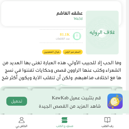
عشقه الغاشم
Wa3d
81.1K
عدد الكلمات
السفر عبر الزمن
خيال المعجبين
وما الحب إلا للحبيب الأولي، هذه العبارة تغنى بها العديد من
الشعراء وكتب عنها الراوون قصص وحكايات تفننوا في نسج
ها مع اختلاف مذاهبهم. ولكن أن تنقلب الآية ويكون أكثر شخ
ص تبغضه بالحياة هو الأقرب إلى قلبك! هذه هي المأساة الح
قيقة. عنيد، قاسي، همجي، ولكنه وسيمٌ وجذاب للغاية، وتلك ا
قم بتثبيت عميل KawKab
لخصلات الفضية التي تتخلل منابت شعره تضفي إلى هيئته الم
تحميل
شاهد المزيد من القصص الجيدة
زيد من الوقار. صغيرة، وجميلة لا بل فاتنة، كما أنها مشاغبة أي
ضاً، ولكن شراستها ستار تواري به ضعفها وحاجتها إليه. كيف
وهما كقطبي مغناطيس يتنافران، لا يجمعهما مكان إلا وتحتد
رف الكتب
مستودع الكتب
الخاص بي