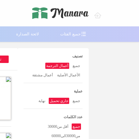

جميع الفئات
لائحة الصدارة
تصنيف
ت
جميع
أعمال الترجمة
الأعمال الأصلية
أعمال مشتقة
عملية
جميع
جاري تحميل
نهاية
عدد الكلمات
جميع
أقل من30000
من30000الى60000