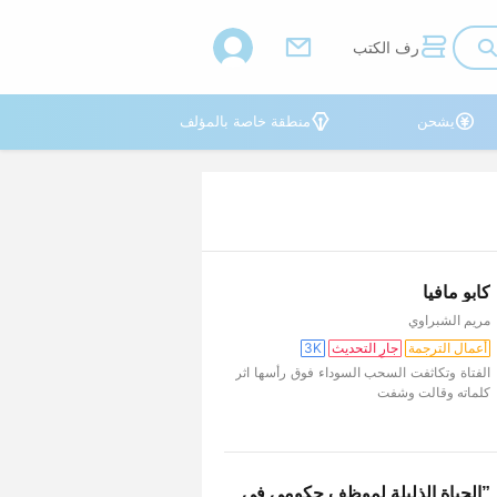



رف الكتب


يشحن
منطقة خاصة بالمؤلف
كابو مافيا
مريم الشبراوي
أعمال الترجمة
جارِ التحديث
3K
الفتاة وتكاثفت السحب السوداء فوق رأسها اثر
كلماته وقالت وشفت
”الحياة الذليلة لموظف حكومي في