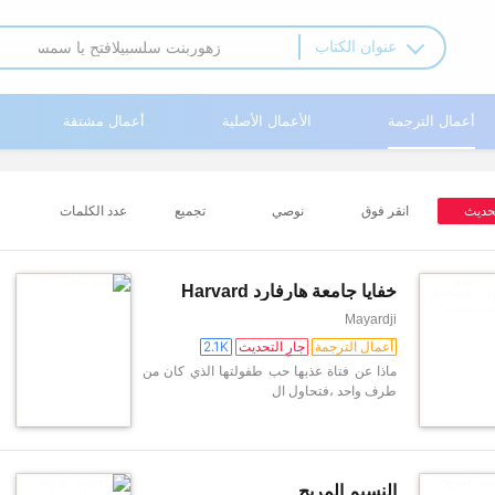
عنوان الكتاب
أعمال الترجمة
الأعمال الأصلية
أعمال مشتقة
حديث
انقر فوق
نوصي
تجميع
عدد الكلمات
خفايا جامعة هارفارد Harvard
University secrets
Mayardji
أعمال الترجمة
جارِ التحديث
2.1K
ماذا عن فتاة عذبها حب طفولتها الذي كان من
طرف واحد ،فتحاول ال
النسيم المريح