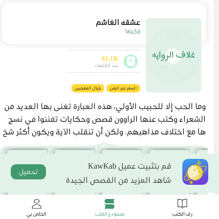
عشقه الغاشم
Wa3d
81.1K
عدد الكلمات
السفر عبر الزمن
خيال المعجبين
وما الحب إلا للحبيب الأولي، هذه العبارة تغنى بها العديد من
الشعراء وكتب عنها الراوون قصص وحكايات تفننوا في نسج
ها مع اختلاف مذاهبهم. ولكن أن تنقلب الآية ويكون أكثر شخ
ص تبغضه بالحياة هو الأقرب إلى قلبك! هذه هي المأساة الح
قيقة. عنيد، قاسي، همجي، ولكنه وسيمٌ وجذاب للغاية، وتلك ا
قم بتثبيت عميل KawKab
لخصلات الفضية التي تتخلل منابت شعره تضفي إلى هيئته الم
تحميل
شاهد المزيد من القصص الجيدة
زيد من الوقار. صغيرة، وجميلة لا بل فاتنة، كما أنها مشاغبة أي
ضاً، ولكن شراستها ستار تواري به ضعفها وحاجتها إليه. كيف
وهما كقطبي مغناطيس يتنافران، لا يجمعهما مكان إلا وتحتد
رف الكتب
مستودع الكتب
الخاص بي