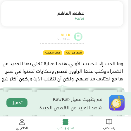
عشقه الغاشم
Wa3d
81.1K
عدد الكلمات
السفر عبر الزمن
خيال المعجبين
وما الحب إلا للحبيب الأولي، هذه العبارة تغنى بها العديد من
الشعراء وكتب عنها الراوون قصص وحكايات تفننوا في نسج
ها مع اختلاف مذاهبهم. ولكن أن تنقلب الآية ويكون أكثر شخ
ص تبغضه بالحياة هو الأقرب إلى قلبك! هذه هي المأساة الح
قيقة. عنيد، قاسي، همجي، ولكنه وسيمٌ وجذاب للغاية، وتلك ا
قم بتثبيت عميل KawKab
لخصلات الفضية التي تتخلل منابت شعره تضفي إلى هيئته الم
تحميل
شاهد المزيد من القصص الجيدة
زيد من الوقار. صغيرة، وجميلة لا بل فاتنة، كما أنها مشاغبة أي
ضاً، ولكن شراستها ستار تواري به ضعفها وحاجتها إليه. كيف
وهما كقطبي مغناطيس يتنافران، لا يجمعهما مكان إلا وتحتد
رف الكتب
مستودع الكتب
الخاص بي