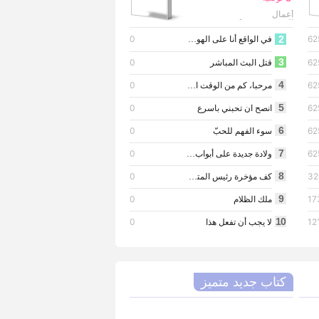
أعمال
الترجمة
omarfang
·
0
2
62
في الواقع أنا على الهواء مباشرة
3
0
62
قتل البث المباشر
4
0
62
مرحبا، كم من الوقت استمر ھذا الوضع؟
5
0
62
انصح ان تحبني باسرع
6
0
62
سوء الفهم للحبّ
7
0
62
ولادة جديدة على أبواب المحكمة
8
0
32
كف مؤخرة رئيس المتمردين
9
0
17
ملك الظلام
10
0
12
لا يجب أن تفعل هذا
كتاب جديد متميز