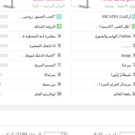
مال الأصلية
همسة
أعمال الترجمة
نانايا
·
·
أذن قارء
5526
2
-
أركاديا || ARCADIA
”الحب العميق: زوجتي ’ الشريرة‘ تحبني كثيرا “
3
5526
-
"ظل القمر: أكاديمية الأسرار"
الزوجة المدللة
4
5526
-
Salóme || الهانم والشيوخ
مغامرة ابنة المحظية في القصر الإمبراطورية
5
5526
-
...... ...
انا تابعتك الصغيرة
6
5526
-
koojjn
”الحياة الذليلة لموظف حكومي في الجنة“
7
5526
-
بيرختا
النسيم المريح
8
0
-
شَيطَانُ إِيثُورا
ميرامالا
9
3
-
مرسال الغرام الجزء الثاني
س ينمظ
10
1
1
-
ماهذا العالم
لوغاريتم القتل
لعبة دراكولا
الرحلة 2199: كوكب