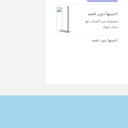
احببتها دون قصد
مجموعه من الشباب مع
بدايه دخوله
احببتها دون قصد