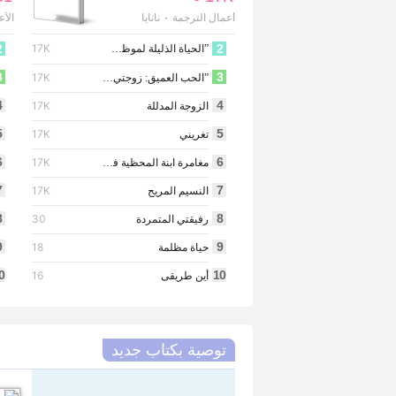
أعمال الترجمة
نانايا
الأع
·
في 
2
17K
2
”الحياة الذليلة لموظف حكومي في الجنة“
3
3
17K
”الحب العميق: زوجتي ’ الشريرة‘ تحبني كثيرا “
4
4
17K
الزوجة المدللة
5
5
17K
تغريني
6
6
17K
مغامرة ابنة المحظية في القصر الإمبراطورية
7
7
17K
النسيم المريح
8
8
30
رفيقتي المتمردة
9
9
18
حياة مظلمة
0
10
16
أين طريقى
توصية بكتاب جديد