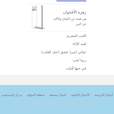
زهرة الأُقحوان
هي قصة عن الكفاح والألام
عن الس
الحب المحرم
لعنه الآباء
حياتي انتي( عشق احتل القلب)
ربما نُحب
في حبها قُتلت
أعمال الترجمة
الأعمال الأصلية
أعمال مشتقة
منطقة المؤلف
مركز المستخدم
Copyright © 2021-2022 All Rights Reserved أدب كوكب