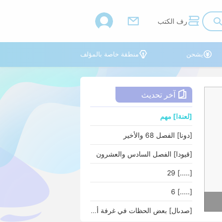



رف الكتب


يشحن
منطقة خاصة بالمؤلف

آخر تحديث
[لعنةا] مهم
[دونا] الفصل 68 والأخير
[قيودا] الفصل السادس والعشرون
[.....] 29
[.....] 6
[صدىال] بعض الحظات في غرفة أحمد