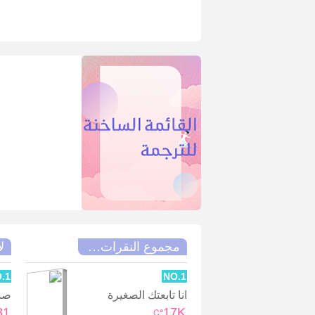
مجموع النقرات الشهري
ل
.1
NO.1
انا تابعتك الصغيرة
صدى
17K
331يوم
°C